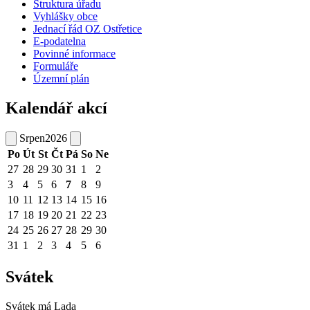
Struktura úřadu
Vyhlášky obce
Jednací řád OZ Ostřetice
E-podatelna
Povinné informace
Formuláře
Územní plán
Kalendář akcí
Srpen
2026
Po
Út
St
Čt
Pá
So
Ne
27
28
29
30
31
1
2
3
4
5
6
7
8
9
10
11
12
13
14
15
16
17
18
19
20
21
22
23
24
25
26
27
28
29
30
31
1
2
3
4
5
6
Svátek
Svátek má
Lada