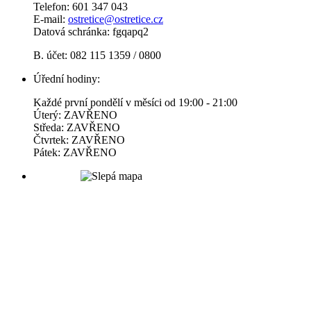
Telefon: 601 347 043
E-mail:
ostretice@ostretice.cz
Datová schránka: fgqapq2
B. účet: 082 115 1359 / 0800
Úřední hodiny:
Každé první pondělí v měsíci od 19:00 - 21:00
Úterý: ZAVŘENO
Středa: ZAVŘENO
Čtvrtek: ZAVŘENO
Pátek: ZAVŘENO