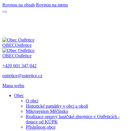
Rovnou na obsah
Rovnou na menu
OBEC
Ostřetice
OBEC
Ostřetice
+420 601 347 042
ostretice@ostretice.cz
Mapa webu
Obec
O obci
Historické památky v obci a okolí
Mikroregion Měčínsko
Realizace opravy hasičské zbrojnice v Ostřeticích -
dotace od KÚPK
Příslušnost obce