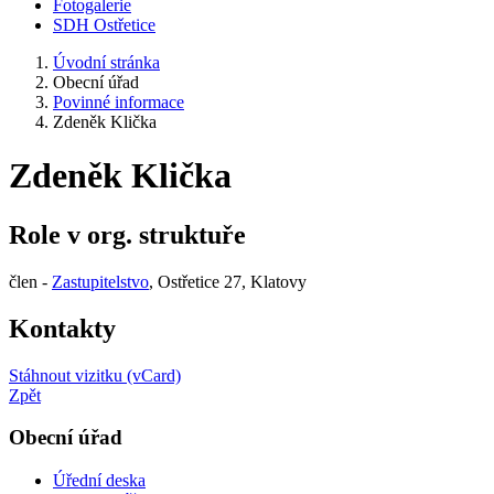
Fotogalerie
SDH Ostřetice
Úvodní stránka
Obecní úřad
Povinné informace
Zdeněk Klička
Zdeněk Klička
Role v org. struktuře
člen -
Zastupitelstvo
, Ostřetice 27, Klatovy
Kontakty
Stáhnout vizitku (vCard)
Zpět
Obecní úřad
Úřední deska