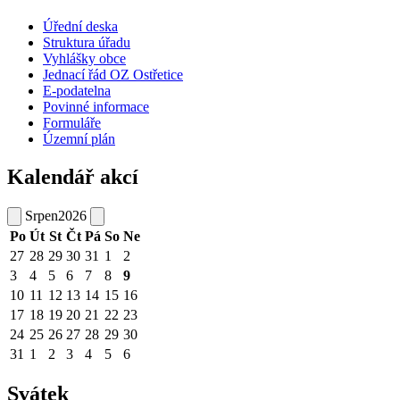
Úřední deska
Struktura úřadu
Vyhlášky obce
Jednací řád OZ Ostřetice
E-podatelna
Povinné informace
Formuláře
Územní plán
Kalendář akcí
Srpen
2026
Po
Út
St
Čt
Pá
So
Ne
27
28
29
30
31
1
2
3
4
5
6
7
8
9
10
11
12
13
14
15
16
17
18
19
20
21
22
23
24
25
26
27
28
29
30
31
1
2
3
4
5
6
Svátek