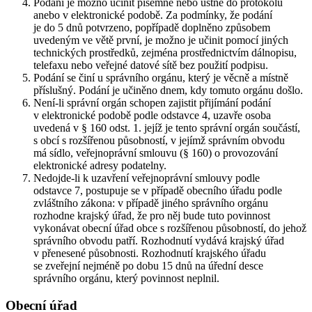
Podání je možno učinit písemně nebo ústně do protokolu
anebo v elektronické podobě. Za podmínky, že podání
je do 5 dnů potvrzeno, popřípadě doplněno způsobem
uvedeným ve větě první, je možno je učinit pomocí jiných
technických prostředků, zejména prostřednictvím dálnopisu,
telefaxu nebo veřejné datové sítě bez použití podpisu.
Podání se činí u správního orgánu, který je věcně a místně
příslušný. Podání je učiněno dnem, kdy tomuto orgánu došlo.
Není-li správní orgán schopen zajistit přijímání podání
v elektronické podobě podle odstavce 4, uzavře osoba
uvedená v § 160 odst. 1. jejíž je tento správní orgán součástí,
s obcí s rozšířenou působností, v jejímž správním obvodu
má sídlo, veřejnoprávní smlouvu (§ 160) o provozování
elektronické adresy podatelny.
Nedojde-li k uzavření veřejnoprávní smlouvy podle
odstavce 7, postupuje se v případě obecního úřadu podle
zvláštního zákona: v případě jiného správního orgánu
rozhodne krajský úřad, že pro něj bude tuto povinnost
vykonávat obecní úřad obce s rozšířenou působností, do jehož
správního obvodu patří. Rozhodnutí vydává krajský úřad
v přenesené působnosti. Rozhodnutí krajského úřadu
se zveřejní nejméně po dobu 15 dnů na úřední desce
správního orgánu, který povinnost neplnil.
Obecní úřad