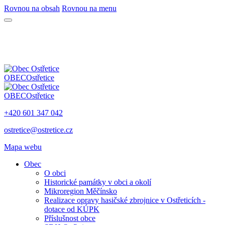
Rovnou na obsah
Rovnou na menu
OBEC
Ostřetice
OBEC
Ostřetice
+420 601 347 042
ostretice@ostretice.cz
Mapa webu
Obec
O obci
Historické památky v obci a okolí
Mikroregion Měčínsko
Realizace opravy hasičské zbrojnice v Ostřeticích -
dotace od KÚPK
Příslušnost obce