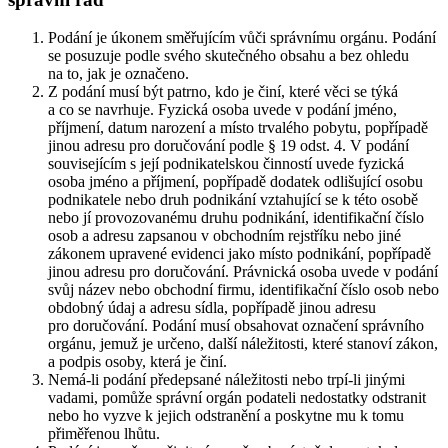
Podání je úkonem směřujícím vůči správnímu orgánu. Podání
se posuzuje podle svého skutečného obsahu a bez ohledu
na to, jak je označeno.
Z podání musí být patrno, kdo je činí, které věci se týká
a co se navrhuje. Fyzická osoba uvede v podání jméno,
příjmení, datum narození a místo trvalého pobytu, popřípadě
jinou adresu pro doručování podle § 19 odst. 4. V podání
souvisejícím s její podnikatelskou činností uvede fyzická
osoba jméno a příjmení, popřípadě dodatek odlišující osobu
podnikatele nebo druh podnikání vztahující se k této osobě
nebo jí provozovanému druhu podnikání, identifikační číslo
osob a adresu zapsanou v obchodním rejstříku nebo jiné
zákonem upravené evidenci jako místo podnikání, popřípadě
jinou adresu pro doručování. Právnická osoba uvede v podání
svůj název nebo obchodní firmu, identifikační číslo osob nebo
obdobný údaj a adresu sídla, popřípadě jinou adresu
pro doručování. Podání musí obsahovat označení správního
orgánu, jemuž je určeno, další náležitosti, které stanoví zákon,
a podpis osoby, která je činí.
Nemá-li podání předepsané náležitosti nebo trpí-li jinými
vadami, pomůže správní orgán podateli nedostatky odstranit
nebo ho vyzve k jejich odstranění a poskytne mu k tomu
přiměřenou lhůtu.