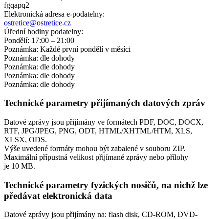
fgqapq2
Elektronická adresa e‑podatelny:
ostretice@ostretice.cz
Úřední hodiny podatelny:
Pondělí: 17:00 – 21:00
Poznámka: Každé první pondělí v měsíci
Poznámka: dle dohody
Poznámka: dle dohody
Poznámka: dle dohody
Poznámka: dle dohody
Technické parametry přijímaných datových zpráv
Datové zprávy jsou přijímány ve formátech
PDF, DOC, DOCX,
RTF, JPG/JPEG, PNG, ODT, HTML/XHTML/HTM, XLS,
XLSX, ODS.
Výše uvedené formáty mohou být zabalené v souboru ZIP.
Maximální přípustná velikost přijímané zprávy nebo přílohy
je
10 MB
.
Technické parametry fyzických nosičů, na nichž lze
předávat elektronická data
Datové zprávy jsou přijímány na:
flash disk, CD-ROM, DVD-