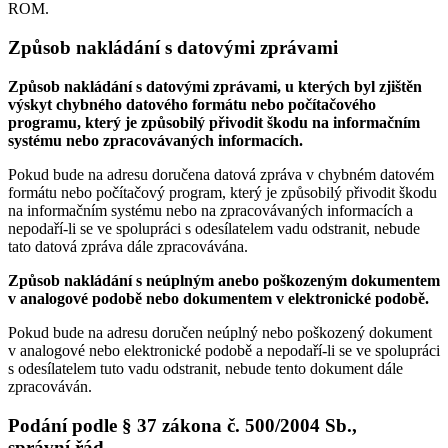
ROM.
Způsob nakládání s datovými zprávami
Způsob nakládání s datovými zprávami, u kterých byl zjištěn
výskyt chybného datového formátu nebo počítačového
programu, který je způsobilý přivodit škodu na informačním
systému nebo zpracovávaných informacích.
Pokud bude na adresu doručena datová zpráva v chybném datovém
formátu nebo počítačový program, který je způsobilý přivodit škodu
na informačním systému nebo na zpracovávaných informacích a
nepodaří-li se ve spolupráci s odesílatelem vadu odstranit, nebude
tato datová zpráva dále zpracovávána.
Způsob nakládání s neúplným anebo poškozeným dokumentem
v analogové podobě nebo dokumentem v elektronické podobě.
Pokud bude na adresu doručen neúplný nebo poškozený dokument
v analogové nebo elektronické podobě a nepodaří-li se ve spolupráci
s odesílatelem tuto vadu odstranit, nebude tento dokument dále
zpracováván.
Podání podle § 37 zákona č. 500/2004 Sb.,
správní řád