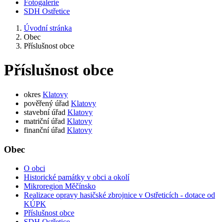
Fotogalerie
SDH Ostřetice
Úvodní stránka
Obec
Příslušnost obce
Příslušnost obce
okres
Klatovy
pověřený úřad
Klatovy
stavební úřad
Klatovy
matriční úřad
Klatovy
finanční úřad
Klatovy
Obec
O obci
Historické památky v obci a okolí
Mikroregion Měčínsko
Realizace opravy hasičské zbrojnice v Ostřeticích - dotace od
KÚPK
Příslušnost obce
SDH Ostřetice