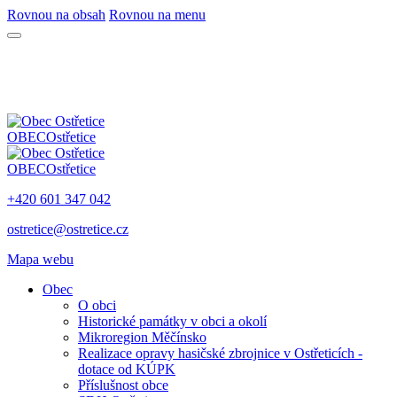
Rovnou na obsah
Rovnou na menu
OBEC
Ostřetice
OBEC
Ostřetice
+420 601 347 042
ostretice@ostretice.cz
Mapa webu
Obec
O obci
Historické památky v obci a okolí
Mikroregion Měčínsko
Realizace opravy hasičské zbrojnice v Ostřeticích -
dotace od KÚPK
Příslušnost obce