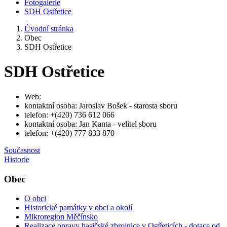
Fotogalerie
SDH Ostřetice
Úvodní stránka
Obec
SDH Ostřetice
SDH Ostřetice
Web:
kontaktní osoba: Jaroslav Bošek - starosta sboru
telefon: +(420) 736 612 066
kontaktní osoba: Jan Kanta - velitel sboru
telefon: +(420) 777 833 870
Současnost
Historie
Obec
O obci
Historické památky v obci a okolí
Mikroregion Měčínsko
Realizace opravy hasičské zbrojnice v Ostřeticích - dotace od