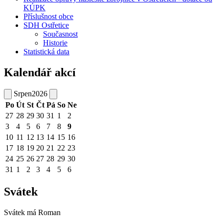
KÚPK
Příslušnost obce
SDH Ostřetice
Současnost
Historie
Statistická data
Kalendář akcí
Srpen
2026
Po
Út
St
Čt
Pá
So
Ne
27
28
29
30
31
1
2
3
4
5
6
7
8
9
10
11
12
13
14
15
16
17
18
19
20
21
22
23
24
25
26
27
28
29
30
31
1
2
3
4
5
6
Svátek
Svátek má
Roman