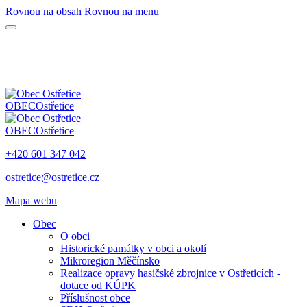
Rovnou na obsah
Rovnou na menu
OBEC
Ostřetice
OBEC
Ostřetice
+420 601 347 042
ostretice@ostretice.cz
Mapa webu
Obec
O obci
Historické památky v obci a okolí
Mikroregion Měčínsko
Realizace opravy hasičské zbrojnice v Ostřeticích -
dotace od KÚPK
Příslušnost obce