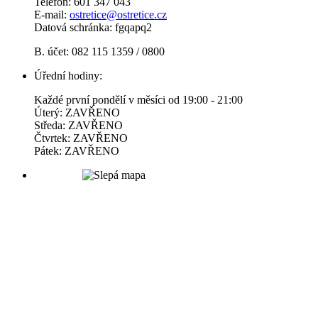
Telefon: 601 347 043
E-mail:
ostretice@ostretice.cz
Datová schránka: fgqapq2
B. účet: 082 115 1359 / 0800
Úřední hodiny:
Každé první pondělí v měsíci od 19:00 - 21:00
Úterý: ZAVŘENO
Středa: ZAVŘENO
Čtvrtek: ZAVŘENO
Pátek: ZAVŘENO